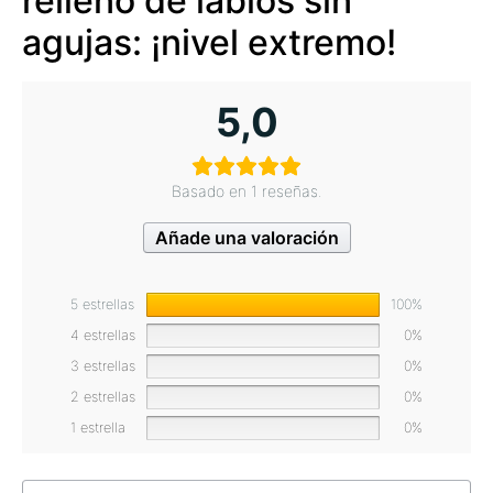
relleno de labios sin
agujas: ¡nivel extremo!
5,0
Basado en 1 reseñas.
Añade una valoración
5 estrellas
100%
4 estrellas
0%
3 estrellas
0%
2 estrellas
0%
1 estrella
0%