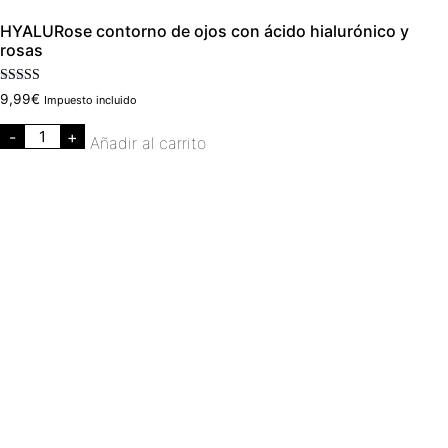
HYALURose contorno de ojos con ácido hialurónico y
rosas
Valorado con
9,99
€
Impuesto incluido
5.00
de 5
-
+
Añadir al carrito