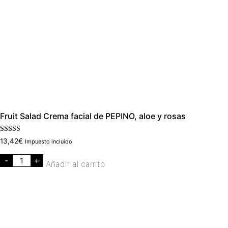
Fruit Salad Crema facial de PEPINO, aloe y rosas
Valorado con
13,42
€
Impuesto incluido
5.00
de 5
-
+
Añadir al carrito