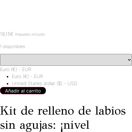
18,15
€
Impuesto incluido
1 disponibles
Euro (€) - EUR
Euro (€) - EUR
United States dollar ($) - USD
Añadir al carrito
Kit de relleno de labios
sin agujas: ¡nivel