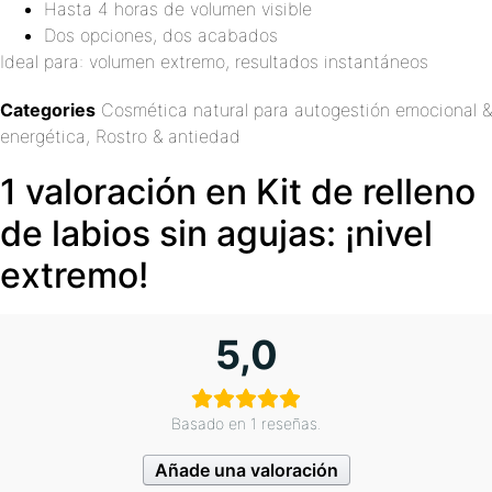
Hasta 4 horas de volumen visible
Dos opciones, dos acabados
Ideal para: volumen extremo, resultados instantáneos
Categories
Cosmética natural para autogestión emocional &
energética
,
Rostro & antiedad
1 valoración en
Kit de relleno
de labios sin agujas: ¡nivel
extremo!
5,0
Basado en 1 reseñas.
Añade una valoración