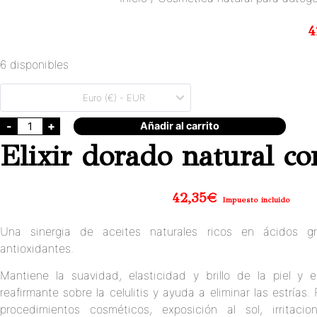
4
6 disponibles
Euro (€) - EUR
-
+
Añadir al carrito
Elixir dorado natural c
42,35
€
Impuesto incluido
Una sinergia de aceites naturales ricos en ácidos g
antioxidantes.
Mantiene la suavidad, elasticidad y brillo de la piel y e
reafirmante sobre la celulitis y ayuda a eliminar las estrías
procedimientos cosméticos, exposición al sol, irritaci