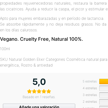
propiedades rejuvenecedoras naturales, restaura la barrer
las cicatrices. Ayuda a reducir la caspa, el picor y estimular e
Apto para mujeres embarazadas y en período de lactancia.
Se absorbe rápidamente y no deja residuos grasos. No da s
en los días calurosos.
Vegano. Cruelty Free, Natural 100%.
100ml
SKU
Natural Golden Elixir
Categories
Cosmética natural para
energética
,
Rostro & antiedad
5,0
5 estrellas
4 estrellas
3 estrellas
Basado en 1 reseñas.
2 estrellas
Añade una valoración