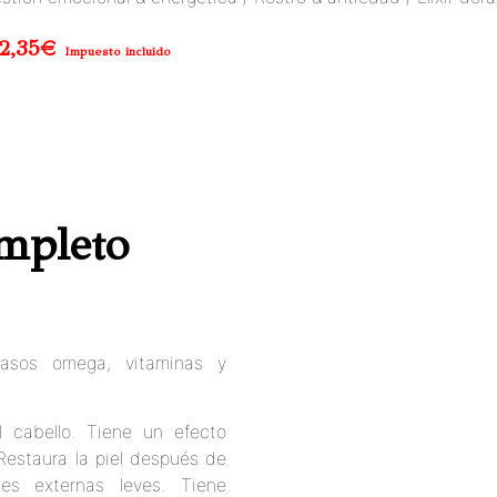
2,35
€
Impuesto incluido
ompleto
rasos omega, vitaminas y
l cabello. Tiene un efecto
. Restaura la piel después de
ones externas leves. Tiene