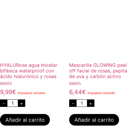
HYALURose agua micelar
Mascarilla GLOWING peel
bifásica waterproof con
off facial de rosas, pepita
ácido hialurónico y rosas
de uva y carbón activo
Valorado con
Valorado con
9,99
€
6,44
€
Impuesto incluido
Impuesto incluido
5.00
5.00
de 5
de 5
-
+
-
+
Añadir al carrito
Añadir al carrito