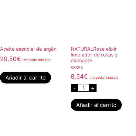
Aceite esencial de argán
NATURALRose elixir
limpiador de rosas y
20,50
€
diamante
Impuesto incluido
Valorado con
8,54
€
Añadir al carrito
Impuesto incluido
5.00
de 5
-
+
Añadir al carrito