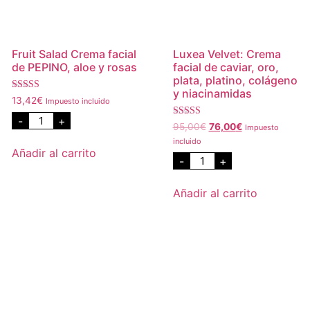
Fruit Salad Crema facial
Luxea Velvet: Crema
de PEPINO, aloe y rosas
facial de caviar, oro,
plata, platino, colágeno
y niacinamidas
Valorado con
13,42
€
Impuesto incluido
5.00
de 5
-
+
Valorado con
95,00
€
76,00
€
Impuesto
5.00
incluido
de 5
Añadir al carrito
-
+
Añadir al carrito