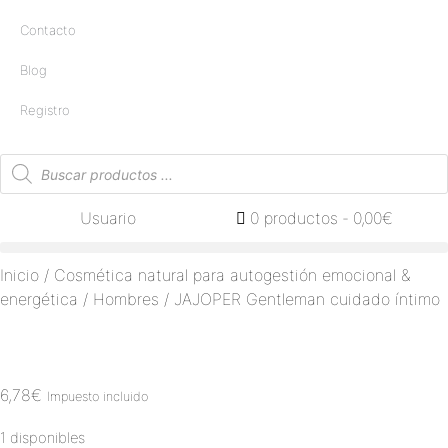
Contacto
Blog
Registro
Usuario
0 productos
0,00€
Inicio
/
Cosmética natural para autogestión emocional &
energética
/
Hombres
/ JAJOPER Gentleman cuidado íntimo
6,78
€
Impuesto incluido
1 disponibles