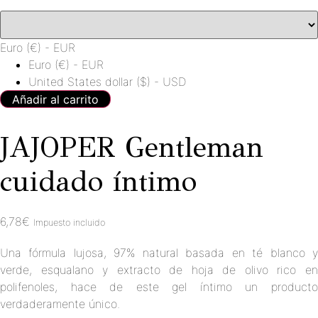
Euro (€) - EUR
Euro (€) - EUR
United States dollar ($) - USD
Añadir al carrito
JAJOPER Gentleman
cuidado íntimo
6,78
€
Impuesto incluido
Una fórmula lujosa, 97% natural basada en té blanco y
verde, esqualano y extracto de hoja de olivo rico en
polifenoles, hace de este gel íntimo un producto
verdaderamente único.