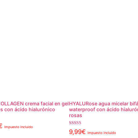
COLLAGEN crema facial en gel
HYALURose agua micelar bifá
s con ácido hialurónico
waterproof con ácido hialuró
rosas
con
€
Impuesto incluido
Valorado con
9,99
€
Impuesto incluido
5.00
de 5